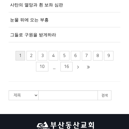
사탄의 멸망과 흰 보좌 심판
눈물 뒤에 오는 부흥
그들로 구원을 받게하라
1
2
3
4
5
6
7
8
9
10
16
...
검색