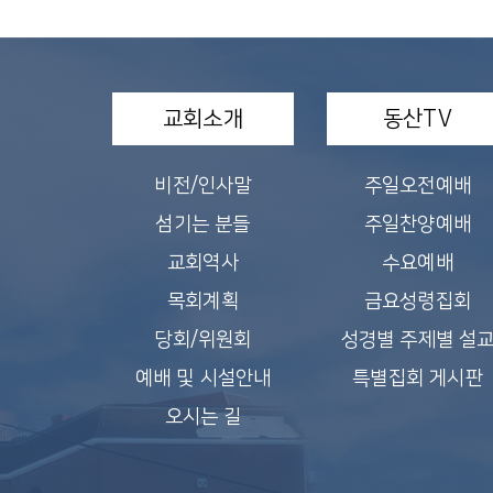
교회소개
동산TV
비전/인사말
주일오전예배
섬기는 분들
주일찬양예배
교회역사
수요예배
목회계획
금요성령집회
당회/위원회
성경별 주제별 설
예배 및 시설안내
특별집회 게시판
오시는 길