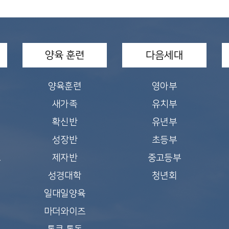
양육 훈련
다음세대
양육훈련
영아부
새가족
유치부
확신반
유년부
성장반
초등부
교
제자반
중고등부
성경대학
청년회
일대일양육
마더와이즈