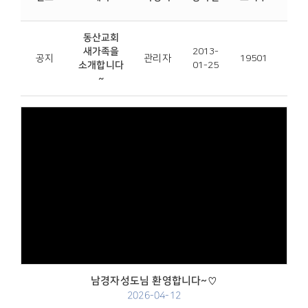
파
동산교회
새가족을
2013-
공지
관리자
19501
소개합니다
01-25
~
Views
남경자성도님 환영합니다~♡
2026-04-12