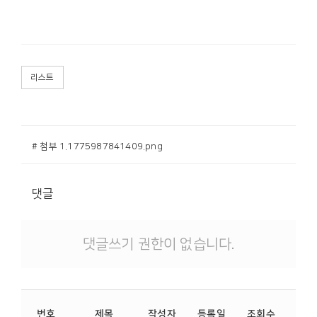
리스트
# 첨부 1.1775987841409.png
댓글
댓글쓰기 권한이 없습니다.
첨
번호
제목
작성자
등록일
조회수