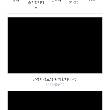
공지
관리자
19501
소개합니다
01-25
~
Views
남경자성도님 환영합니다~♡
2026-04-12